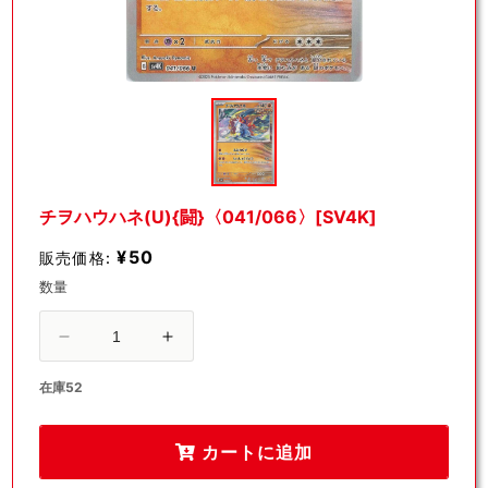
モ
ー
ダ
ル
で
メ
デ
チヲハウハネ(U){闘}〈041/066〉[SV4K]
ィ
ア
¥50
販売価格:
(1)
を
数量
開
く
チ
チ
ヲ
ヲ
在庫52
ハ
ハ
ウ
ウ
カートに追加
ハ
ハ
ネ
ネ