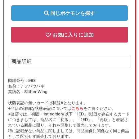
(U)
(U)
{闘}
{闘}
同じポケモンを探す
〈041/066〉
〈041/066〉
[SV4K]
[SV4K]
の
の
お気に入りに追加
数
数
量
量
を
を
商品詳細
減
増
ら
や
す
す
図鑑番号：988
名前：チヲハウハネ
英語名：Slither Wing
状態表記の無いカードは状態Aとなります。
※当店の詳細な状態表記については
こちら
をご覧ください。
※当店では、初版・1st edition(以下「1ED」表記)が存在するカード
につきましては、商品名に「初版」、「1ED」、「再版」と表記さ
れている商品に限り、それを区別して販売しております。
特に記載がない商品に関しましては、商品画像に関係なく同じ商品
として区別せず販売しております。