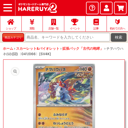
ショップ
店頭買取
ネット買取
店舗一覧
イベント
記事
ヘルプ
お問い合わせ
🔰
ショップ
買取
店舗一覧
イベント
記事
初めての方へ
検索
商品カテゴリ
ホーム
›
スカーレット&バイオレット
›
拡張パック「古代の咆哮」
›
チヲハウハ
ネ(U){闘}〈041/066〉[SV4K]