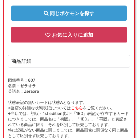
〈220/172〉
〈220/172〉
[S12a]
[S12a]
同じポケモンを探す
の
の
数
数
量
量
お気に入りに追加
を
を
減
増
ら
や
商品詳細
す
す
図鑑番号：807
名前：ゼラオラ
英語名：Zeraora
状態表記の無いカードは状態Aとなります。
※当店の詳細な状態表記については
こちら
をご覧ください。
※当店では、初版・1st edition(以下「1ED」表記)が存在するカード
につきましては、商品名に「初版」、「1ED」、「再版」と表記さ
れている商品に限り、それを区別して販売しております。
特に記載がない商品に関しましては、商品画像に関係なく同じ商品
として区別せず販売しております。