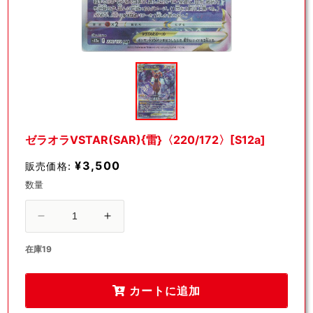
モ
ー
ダ
ル
で
メ
デ
ゼラオラVSTAR(SAR){雷}〈220/172〉[S12a]
ィ
ア
¥3,500
販売価格:
(1)
を
数量
開
く
ゼ
ゼ
ラ
ラ
在庫19
オ
オ
ラ
ラ
VSTAR(SAR)
VSTAR(SAR)
カートに追加
{雷}
{雷}