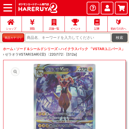
ショップ
店頭買取
ネット買取
店舗一覧
イベント
記事
ヘルプ
お問い合わせ
🔰
ショップ
買取
店舗一覧
イベント
記事
初めての方へ
検索
商品カテゴリ
ホーム
›
ソード＆シールドシリーズ
›
ハイクラスパック 「VSTARユニバース」
›
ゼラオラVSTAR(SAR){雷}〈220/172〉[S12a]