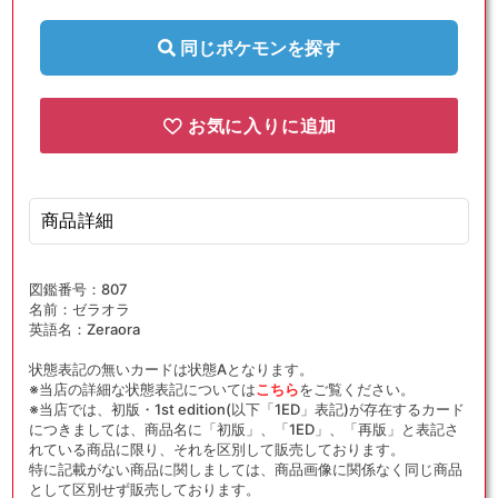
〈224/184〉
〈224/184〉
[S8b]
[S8b]
同じポケモンを探す
の
の
数
数
量
量
お気に入りに追加
を
を
減
増
ら
や
商品詳細
す
す
図鑑番号：807
名前：ゼラオラ
英語名：Zeraora
状態表記の無いカードは状態Aとなります。
※当店の詳細な状態表記については
こちら
をご覧ください。
※当店では、初版・1st edition(以下「1ED」表記)が存在するカード
につきましては、商品名に「初版」、「1ED」、「再版」と表記さ
れている商品に限り、それを区別して販売しております。
特に記載がない商品に関しましては、商品画像に関係なく同じ商品
として区別せず販売しております。