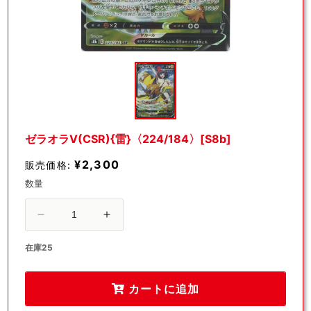
モ
ー
ダ
ル
で
メ
デ
ゼラオラV(CSR){雷}〈224/184〉[S8b]
ィ
ア
¥2,300
販売価格:
(1)
を
数量
開
く
ゼ
ゼ
ラ
ラ
在庫25
オ
オ
ラ
ラ
V(CSR)
V(CSR)
カートに追加
{雷}
{雷}