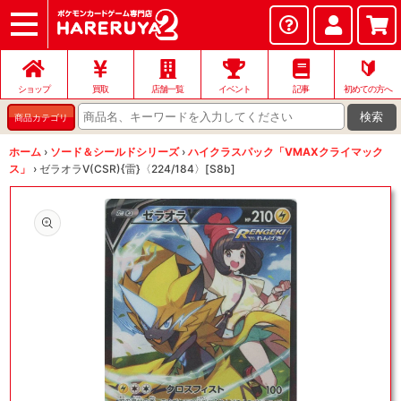
ショップ
店頭買取
ネット買取
店舗一覧
イベント
記事
ヘルプ
お問い合わせ
🔰
ショップ
買取
店舗一覧
イベント
記事
初めての方へ
検索
商品カテゴリ
ホーム
›
ソード＆シールドシリーズ
›
ハイクラスパック「VMAXクライマック
ス」
›
ゼラオラV(CSR){雷}〈224/184〉[S8b]