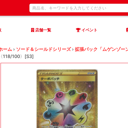
取
店舗一覧
イベント
ホーム
›
ソード＆シールドシリーズ
›
拡張パック「ムゲンゾー
〈118/100〉[S3]