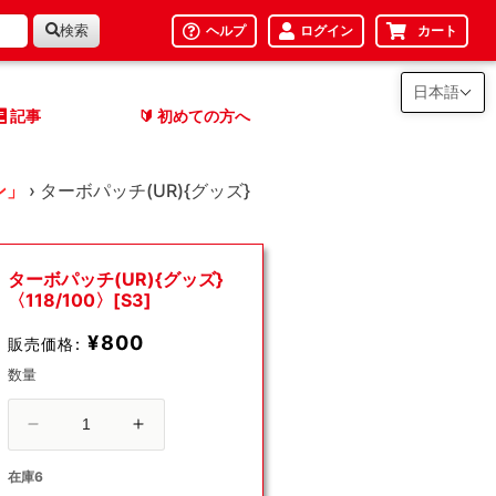
検索
ヘルプ
ログイン
カート
日本語
記事
初めての方へ
🔰
ン」
›
ターボパッチ(UR){グッズ}
ターボパッチ(UR){グッズ}
〈118/100〉[S3]
¥800
販売価格:
数量
タ
タ
ー
ー
在庫6
ボ
ボ