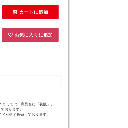
パ
パ
カートに追加
ッ
ッ
チ
チ
(UR)
(UR)
{グ
{グ
お気に入りに追加
ッ
ッ
ズ}
ズ}
〈118/100〉
〈118/100〉
[S3]
[S3]
の
の
数
数
量
量
を
を
減
増
ら
や
ドにつきましては、商品名に「初版」、
す
す
しております。
て区別せず販売しております。