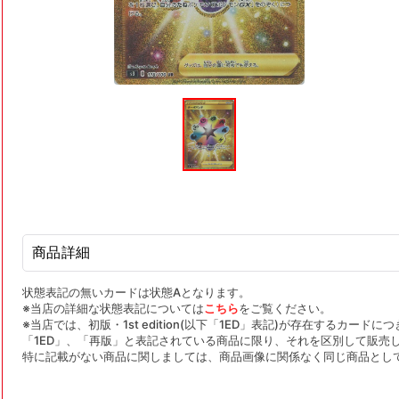
モ
ー
ダ
ル
で
メ
デ
ィ
ア
(1)
を
商品詳細
開
く
状態表記の無いカードは状態Aとなります。
※当店の詳細な状態表記については
こちら
をご覧ください。
※当店では、初版・1st edition(以下「1ED」表記)が存在するカー
「1ED」、「再版」と表記されている商品に限り、それを区別して販売
特に記載がない商品に関しましては、商品画像に関係なく同じ商品とし