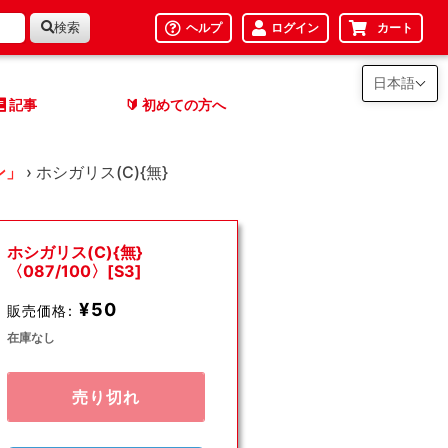
検索
ヘルプ
ログイン
カート
日本語
記事
初めての方へ
🔰
ン」
›
ホシガリス(C){無}
ホシガリス(C){無}
〈087/100〉[S3]
¥50
販売価格:
在庫なし
売り切れ