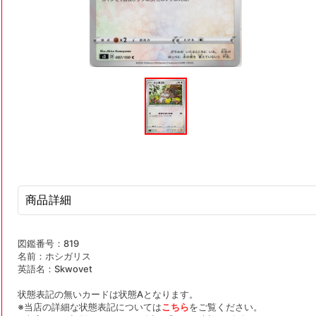
モ
ー
ダ
ル
で
メ
デ
ィ
ア
(1)
を
商品詳細
開
く
図鑑番号：819
名前：ホシガリス
英語名：Skwovet
状態表記の無いカードは状態Aとなります。
※当店の詳細な状態表記については
こちら
をご覧ください。