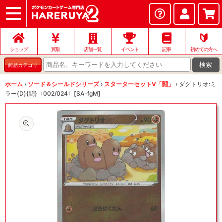
ショップ
店頭買取
ネット買取
店舗一覧
イベント
記事
ヘルプ
お問い合わせ
🔰
ショップ
買取
店舗一覧
イベント
記事
初めての方へ
検索
商品カテゴリ
ホーム
›
ソード＆シールドシリーズ
›
スターターセットV「闘」
›
ダグトリオ:ミ
ラー(D){闘}〈002/024〉[SA-fgM]