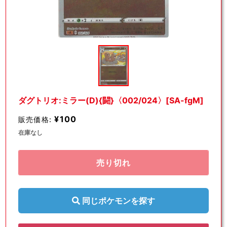
モ
ー
ダ
ル
で
メ
デ
ダグトリオ:ミラー(D){闘}〈002/024〉[SA-fgM]
ィ
ア
¥100
販売価格:
(1)
を
在庫なし
開
く
売り切れ
同じポケモンを探す