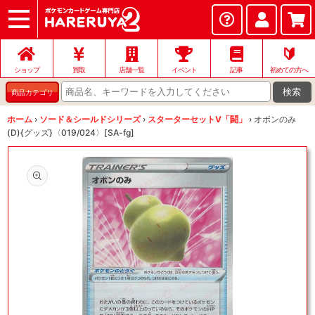
ショップ
店頭買取
ネット買取
店舗一覧
イベント
記事
ヘルプ
お問い合わせ
🔰
ショップ
買取
店舗一覧
イベント
記事
初めての方へ
検索
商品カテゴリ
ホーム
›
ソード＆シールドシリーズ
›
スターターセットV「闘」
›
オボンのみ
(D){グッズ}〈019/024〉[SA-fg]