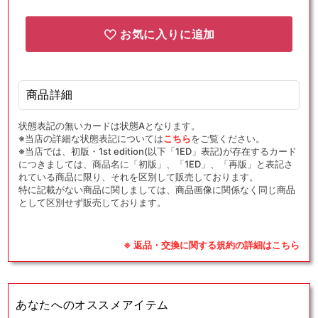
{グ
{グ
ッ
ッ
お気に入りに追加
ズ}
ズ}
〈019/024〉
〈019/024〉
[SA-
[SA-
fg]
fg]
商品詳細
の
の
数
数
状態表記の無いカードは状態Aとなります。
※当店の詳細な状態表記については
こちら
をご覧ください。
量
量
※当店では、初版・1st edition(以下「1ED」表記)が存在するカード
を
を
につきましては、商品名に「初版」、「1ED」、「再版」と表記さ
減
増
れている商品に限り、それを区別して販売しております。
特に記載がない商品に関しましては、商品画像に関係なく同じ商品
ら
や
として区別せず販売しております。
す
す
※ 返品・交換に関する規約の詳細はこちら
あなたへのオススメアイテム