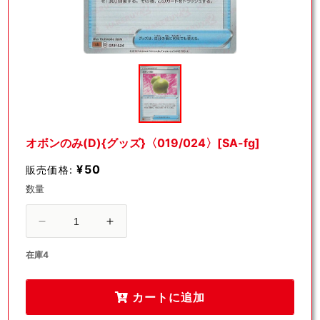
モ
ー
ダ
ル
で
メ
デ
オボンのみ(D){グッズ}〈019/024〉[SA-fg]
ィ
ア
¥50
販売価格:
(1)
を
数量
開
く
オ
オ
ボ
ボ
在庫4
ン
ン
の
の
カートに追加
み
み
(D)
(D)