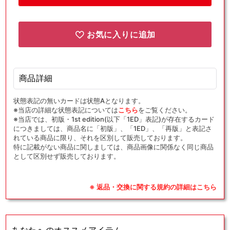
転
転
送:
送:
闘
闘
お気に入りに追加
(D)
(D)
{グ
{グ
ッ
ッ
ズ}
ズ}
商品詳細
〈012/024〉
〈012/024〉
状態表記の無いカードは状態Aとなります。
[SA-
[SA-
※当店の詳細な状態表記については
こちら
をご覧ください。
fg]
fg]
※当店では、初版・1st edition(以下「1ED」表記)が存在するカード
の
の
につきましては、商品名に「初版」、「1ED」、「再版」と表記さ
数
数
れている商品に限り、それを区別して販売しております。
特に記載がない商品に関しましては、商品画像に関係なく同じ商品
量
量
として区別せず販売しております。
を
を
減
増
ら
や
※ 返品・交換に関する規約の詳細はこちら
す
す