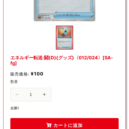
モ
ー
ダ
ル
で
メ
デ
エネルギー転送:闘(D){グッズ}〈012/024〉[SA-
ィ
fg]
ア
(1)
¥100
販売価格:
を
開
数量
く
エ
エ
ネ
ネ
在庫1
ル
ル
ギ
ギ
カートに追加
ー
ー