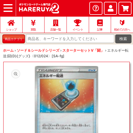
ショップ
店頭買取
ネット買取
店舗一覧
イベント
記事
ヘルプ
お問い合わせ
🔰
ショップ
買取
店舗一覧
イベント
記事
初めての方へ
検索
商品カテゴリ
ホーム
›
ソード＆シールドシリーズ
›
スターターセットV「闘」
›
エネルギー転
送:闘(D){グッズ}〈012/024〉[SA-fg]