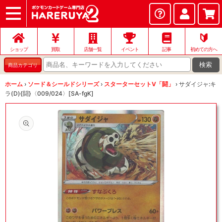
ショップ
店頭買取
ネット買取
店舗一覧
イベント
記事
ヘルプ
お問い合わせ
🔰
ショップ
買取
店舗一覧
イベント
記事
初めての方へ
検索
商品カテゴリ
ホーム
›
ソード＆シールドシリーズ
›
スターターセットV「闘」
›
サダイジャ:キ
ラ(D){闘}〈009/024〉[SA-fgK]