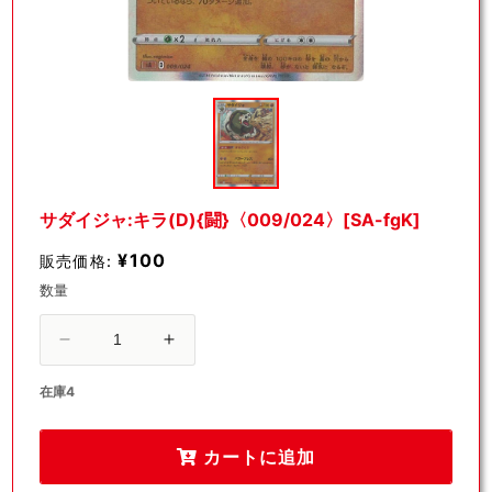
モ
ー
ダ
ル
で
メ
デ
サダイジャ:キラ(D){闘}〈009/024〉[SA-fgK]
ィ
ア
¥100
販売価格:
(1)
を
数量
開
く
サ
サ
ダ
ダ
在庫4
イ
イ
ジ
ジ
カートに追加
ャ:
ャ:
キ
キ