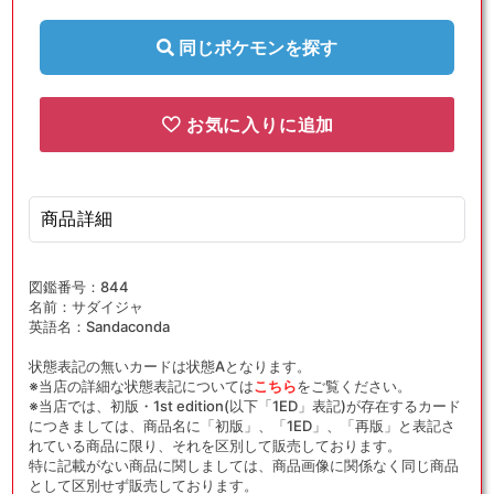
ラ
ラ
(D)
(D)
同じポケモンを探す
{闘}
{闘}
〈009/024〉
〈009/024〉
[SA-
[SA-
お気に入りに追加
fgK]
fgK]
の
の
数
数
商品詳細
量
量
を
を
減
増
図鑑番号：844
ら
や
名前：サダイジャ
す
す
英語名：Sandaconda
状態表記の無いカードは状態Aとなります。
※当店の詳細な状態表記については
こちら
をご覧ください。
※当店では、初版・1st edition(以下「1ED」表記)が存在するカード
につきましては、商品名に「初版」、「1ED」、「再版」と表記さ
れている商品に限り、それを区別して販売しております。
特に記載がない商品に関しましては、商品画像に関係なく同じ商品
として区別せず販売しております。