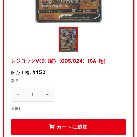
モ
ー
ダ
ル
で
メ
デ
レジロックV(D){闘}〈005/024〉[SA-fg]
ィ
ア
¥150
販売価格:
(1)
を
数量
開
く
レ
レ
ジ
ジ
在庫1
ロ
ロ
ッ
ッ
カートに追加
ク
ク
V(D)
V(D)