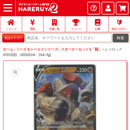
ショップ
店頭買取
ネット買取
店舗一覧
イベント
記事
ヘルプ
お問い合わせ
🔰
ショップ
買取
店舗一覧
イベント
記事
初めての方へ
検索
商品カテゴリ
ホーム
›
ソード＆シールドシリーズ
›
スターターセットV「闘」
›
レジロック
V(D){闘}〈005/024〉[SA-fg]