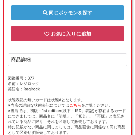
{闘}
{闘}
〈005/024〉
〈005/024〉
同じポケモンを探す
[SA-
[SA-
fg]
fg]
の
の
お気に入りに追加
数
数
量
量
を
を
商品詳細
減
増
ら
や
す
す
図鑑番号：377
名前：レジロック
英語名：Regirock
状態表記の無いカードは状態Aとなります。
※当店の詳細な状態表記については
こちら
をご覧ください。
※当店では、初版・1st edition(以下「1ED」表記)が存在するカード
につきましては、商品名に「初版」、「1ED」、「再版」と表記さ
れている商品に限り、それを区別して販売しております。
特に記載がない商品に関しましては、商品画像に関係なく同じ商品
として区別せず販売しております。