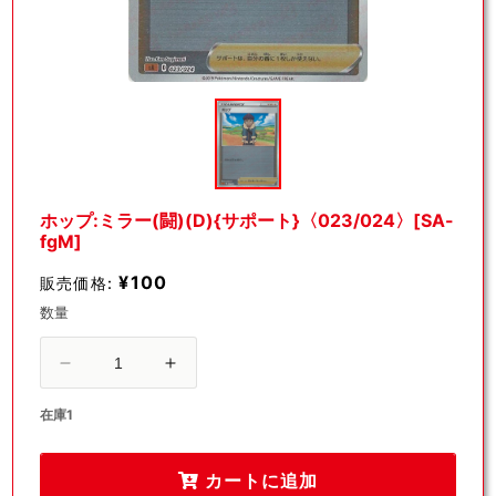
モ
ー
ダ
ル
で
メ
デ
ホップ:ミラー(闘)(D){サポート}〈023/024〉[SA-
ィ
fgM]
ア
(1)
¥100
販売価格:
を
開
数量
く
ホ
ホ
ッ
ッ
在庫1
プ:
プ:
ミ
ミ
カートに追加
ラ
ラ