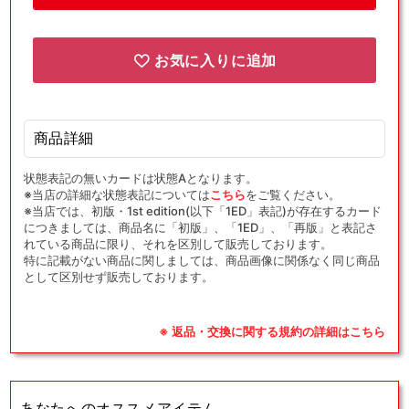
ー
ー
(闘)
(闘)
(D)
(D)
お気に入りに追加
{サ
{サ
ポ
ポ
ー
ー
ト}
ト}
商品詳細
〈023/024〉
〈023/024〉
状態表記の無いカードは状態Aとなります。
[SA-
[SA-
※当店の詳細な状態表記については
こちら
をご覧ください。
fgM]
fgM]
※当店では、初版・1st edition(以下「1ED」表記)が存在するカード
の
の
につきましては、商品名に「初版」、「1ED」、「再版」と表記さ
数
数
れている商品に限り、それを区別して販売しております。
特に記載がない商品に関しましては、商品画像に関係なく同じ商品
量
量
として区別せず販売しております。
を
を
減
増
ら
や
※ 返品・交換に関する規約の詳細はこちら
す
す
あなたへのオススメアイテム