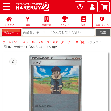
ショップ
店頭買取
ネット買取
店舗一覧
イベント
記事
ヘルプ
お問い合わせ
🔰
ショップ
買取
店舗一覧
イベント
記事
初めての方へ
検索
商品カテゴリ
ホーム
›
ソード＆シールドシリーズ
›
スターターセットV「闘」
›
ホップ:ミラー
(闘)(D){サポート}〈023/024〉[SA-fgM]