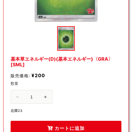
モ
ー
ダ
ル
で
メ
デ
基本草エネルギー(D){基本エネルギー}〈GRA〉
ィ
[SML]
ア
(1)
¥200
販売価格:
を
開
数量
く
基
基
本
本
在庫23
草
草
エ
エ
カートに追加
ネ
ネ