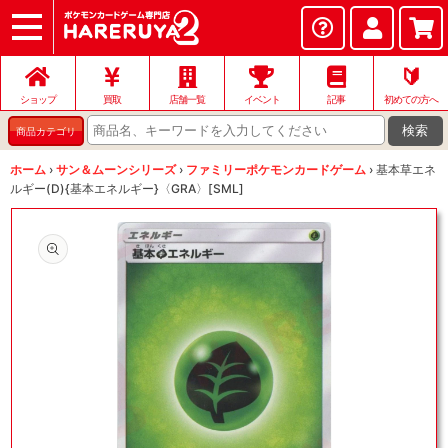
ショップ
店頭買取
ネット買取
店舗一覧
イベント
記事
ヘルプ
お問い合わせ
🔰
ショップ
買取
店舗一覧
イベント
記事
初めての方へ
検索
商品カテゴリ
ホーム
›
サン＆ムーンシリーズ
›
ファミリーポケモンカードゲーム
›
基本草エネ
ルギー(D){基本エネルギー}〈GRA〉[SML]