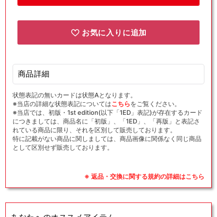
ル
ル
ギ
ギ
ー
ー
お気に入りに追加
(D)
(D)
{基
{基
本
本
エ
エ
商品詳細
ネ
ネ
状態表記の無いカードは状態Aとなります。
ル
ル
※当店の詳細な状態表記については
こちら
をご覧ください。
ギ
ギ
※当店では、初版・1st edition(以下「1ED」表記)が存在するカード
ー}
ー}
につきましては、商品名に「初版」、「1ED」、「再版」と表記さ
れている商品に限り、それを区別して販売しております。
〈GRA〉
〈GRA〉
特に記載がない商品に関しましては、商品画像に関係なく同じ商品
[SML]
[SML]
として区別せず販売しております。
の
の
数
数
量
量
※ 返品・交換に関する規約の詳細はこちら
を
を
減
増
ら
や