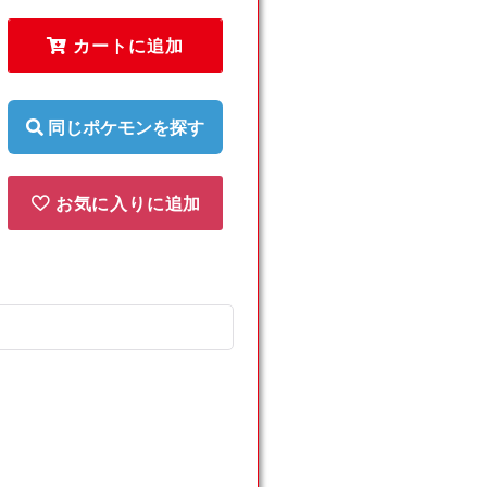
マ
マ
カートに追加
リ
リ
(C)
(C)
{水}
{水}
〈023/060〉
〈023/060〉
同じポケモンを探す
[SM7a]
[SM7a]
の
の
数
数
お気に入りに追加
量
量
を
を
減
増
ら
や
す
す