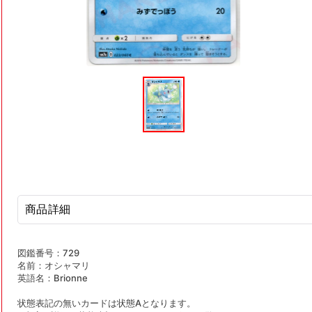
モ
ー
ダ
ル
で
メ
デ
ィ
ア
(1)
を
開
商品詳細
く
図鑑番号：729
名前：オシャマリ
英語名：Brionne
状態表記の無いカードは状態Aとなります。