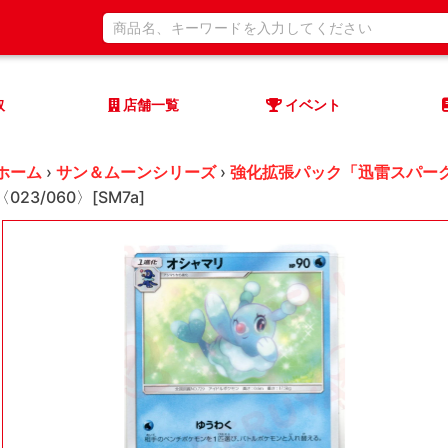
取
店舗一覧
イベント
ホーム
›
サン＆ムーンシリーズ
›
強化拡張パック「迅雷スパー
〈023/060〉[SM7a]