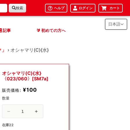
検索
ヘルプ
ログイン
カート
日本語
記事
初めての方へ
🔰
ク」
›
オシャマリ(C){水}
オシャマリ(C){水}
〈023/060〉[SM7a]
¥100
販売価格:
数量
オ
オ
シ
シ
在庫22
ャ
ャ