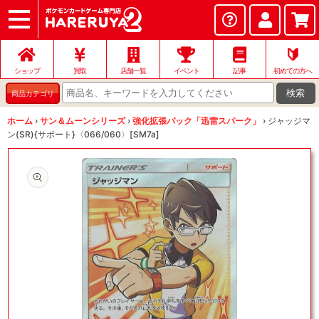
ショップ
店頭買取
ネット買取
店舗一覧
イベント
記事
ヘルプ
お問い合わせ
🔰
ショップ
買取
店舗一覧
イベント
記事
初めての方へ
検索
商品カテゴリ
ホーム
›
サン＆ムーンシリーズ
›
強化拡張パック「迅雷スパーク」
›
ジャッジマ
ン(SR){サポート}〈066/060〉[SM7a]