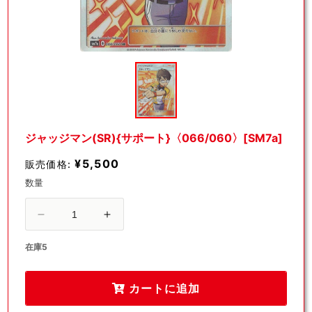
モ
ー
ダ
ル
で
メ
デ
ジャッジマン(SR){サポート}〈066/060〉[SM7a]
ィ
ア
¥5,500
販売価格:
(1)
を
数量
開
く
ジ
ジ
ャ
ャ
在庫5
ッ
ッ
ジ
ジ
カートに追加
マ
マ
ン
ン