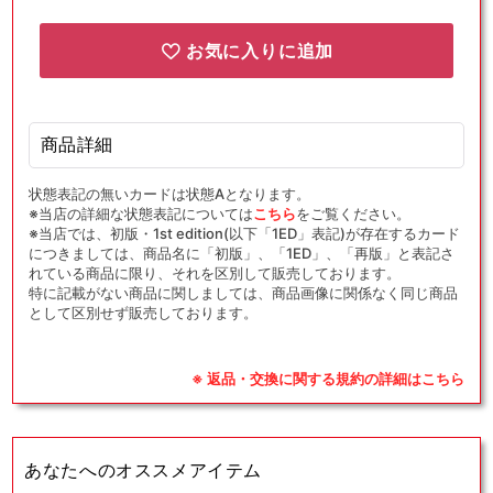
(SR)
(SR)
{サ
{サ
お気に入りに追加
ポ
ポ
ー
ー
ト}
ト}
〈066/060〉
〈066/060〉
商品詳細
[SM7a]
[SM7a]
の
の
状態表記の無いカードは状態Aとなります。
※当店の詳細な状態表記については
こちら
をご覧ください。
数
数
※当店では、初版・1st edition(以下「1ED」表記)が存在するカード
量
量
につきましては、商品名に「初版」、「1ED」、「再版」と表記さ
を
を
れている商品に限り、それを区別して販売しております。
特に記載がない商品に関しましては、商品画像に関係なく同じ商品
減
増
として区別せず販売しております。
ら
や
す
す
※ 返品・交換に関する規約の詳細はこちら
あなたへのオススメアイテム