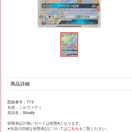
モ
ー
ダ
ル
で
メ
デ
ィ
ア
(1)
を
商品詳細
開
く
図鑑番号：773
名前：シルヴァディ
英語名：Silvally
状態表記の無いカードは状態Aとなります。
※当店の詳細な状態表記については
こちら
をご覧ください。