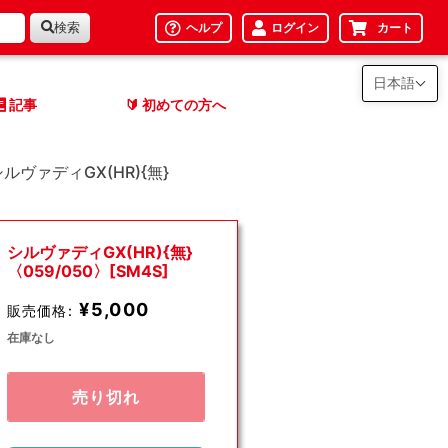
検索
ヘルプ
ログイン
カート
日本語
記事
初めての方へ
🔰
シルヴァディGX(HR){無}
シルヴァディGX(HR){無}
〈059/050〉[SM4S]
¥5,000
販売価格:
在庫なし
売り切れ