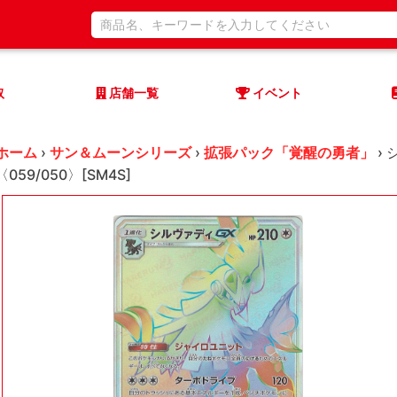
取
店舗一覧
イベント
ホーム
›
サン＆ムーンシリーズ
›
拡張パック「覚醒の勇者」
›
〈059/050〉[SM4S]