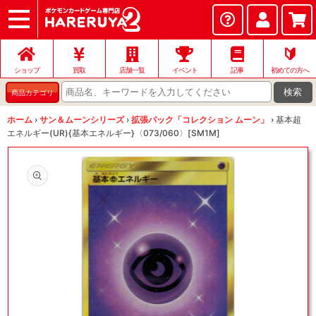
ショップ
店頭買取
ネット買取
店舗一覧
イベント
記事
ヘルプ
お問い合わせ
🔰
ショップ
買取
店舗一覧
イベント
記事
初めての方へ
検索
商品カテゴリ
ホーム
›
サン＆ムーンシリーズ
›
拡張パック「コレクション ムーン」
›
基本超
エネルギー(UR){基本エネルギー}〈073/060〉[SM1M]