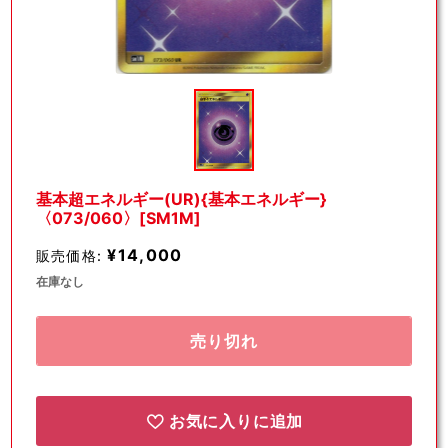
モ
ー
ダ
ル
で
メ
デ
基本超エネルギー(UR){基本エネルギー}
ィ
〈073/060〉[SM1M]
ア
(1)
¥14,000
販売価格:
を
開
在庫なし
く
売り切れ
お気に入りに追加