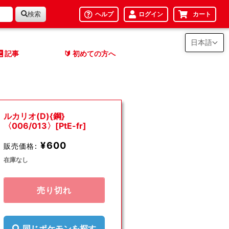
検索
ヘルプ
ログイン
カート
日本語
記事
初めての方へ
🔰
ルカリオ(D){鋼}
〈006/013〉[PtE-fr]
¥600
販売価格:
在庫なし
売り切れ
同じポケモンを探す