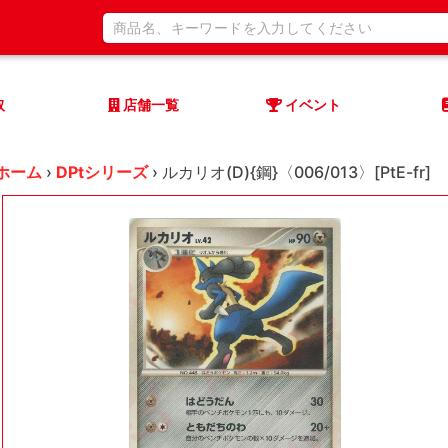
取
店舗一覧
イベント
ホーム
›
DPtシリーズ
›
ルカリオ(D){鋼}〈006/013〉[PtE-fr]