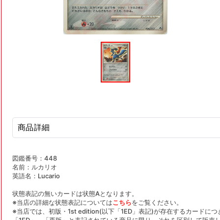
モ
ー
ダ
ル
で
メ
デ
ィ
ア
(1)
を
商品詳細
開
く
図鑑番号：448
名前：ルカリオ
英語名：Lucario
状態表記の無いカードは状態Aとなります。
※当店の詳細な状態表記については
こちら
をご覧ください。
※当店では、初版・1st edition(以下「1ED」表記)が存在するカー
「1ED」、「再版」と表記されている商品に限り、それを区別して販売