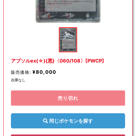
モ
ー
ダ
ル
で
メ
デ
アブソルex(☆){悪}〈060/108〉[PWCP]
ィ
ア
¥80,000
販売価格:
(1)
を
在庫なし
開
く
売り切れ
同じポケモンを探す