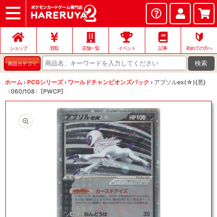
ショップ
店頭買取
ネット買取
店舗一覧
イベント
記事
ヘルプ
お問い合わせ
🔰
ショップ
買取
店舗一覧
イベント
記事
初めての方へ
検索
商品カテゴリ
ホーム
›
PCGシリーズ
›
ワールドチャンピオンズパック
›
アブソルex(☆){悪}
〈060/108〉[PWCP]