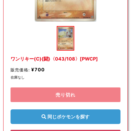
モ
ー
ダ
ル
で
メ
デ
ワンリキー(C){闘}〈043/108〉[PWCP]
ィ
ア
¥700
販売価格:
(1)
を
在庫なし
開
く
売り切れ
同じポケモンを探す