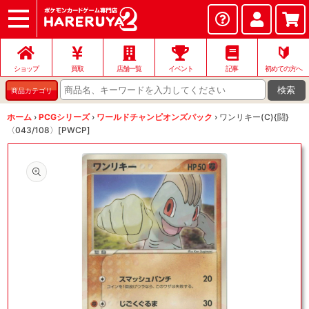
ショップ
店頭買取
ネット買取
店舗一覧
イベント
記事
ヘルプ
お問い合わせ
🔰
ショップ
買取
店舗一覧
イベント
記事
初めての方へ
検索
商品カテゴリ
ホーム
›
PCGシリーズ
›
ワールドチャンピオンズパック
›
ワンリキー(C){闘}
〈043/108〉[PWCP]