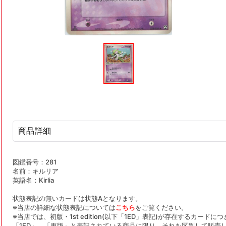
モ
ー
ダ
ル
で
メ
デ
ィ
ア
(1)
を
商品詳細
開
く
図鑑番号：281
名前：キルリア
英語名：Kirlia
状態表記の無いカードは状態Aとなります。
※当店の詳細な状態表記については
こちら
をご覧ください。
※当店では、初版・1st edition(以下「1ED」表記)が存在するカー
「1ED」、「再版」と表記されている商品に限り、それを区別して販売