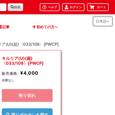
検索
ヘルプ
ログイン
カート
日本語
記事
初めての方へ
🔰
ア(U){超}〈033/108〉[PWCP]
キルリア(U){超}
〈033/108〉[PWCP]
¥4,000
販売価格:
在庫なし
売り切れ
同じポケモンを探す