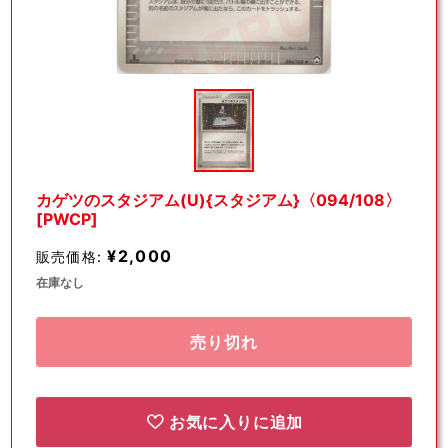
モ
ー
ダ
ル
で
メ
デ
カゲツのスタジアム(U){スタジアム}〈094/108〉
ィ
[PWCP]
ア
(1)
¥2,000
販売価格:
を
開
在庫なし
く
売り切れ
お気に入りに追加