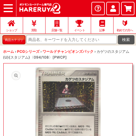
ショップ
店頭買取
ネット買取
店舗一覧
イベント
記事
ヘルプ
お問い合わせ
🔰
ショップ
買取
店舗一覧
イベント
記事
初めての方へ
検索
商品カテゴリ
ホーム
›
PCGシリーズ
›
ワールドチャンピオンズパック
›
カゲツのスタジアム
(U){スタジアム}〈094/108〉[PWCP]