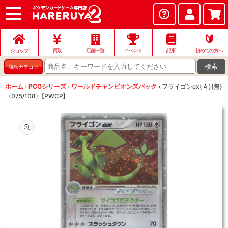
ショップ
店頭買取
ネット買取
店舗一覧
イベント
記事
ヘルプ
お問い合わせ
🔰
ショップ
買取
店舗一覧
イベント
記事
初めての方へ
検索
商品カテゴリ
ホーム
›
PCGシリーズ
›
ワールドチャンピオンズパック
›
フライゴンex(☆){無}
〈075/108〉[PWCP]