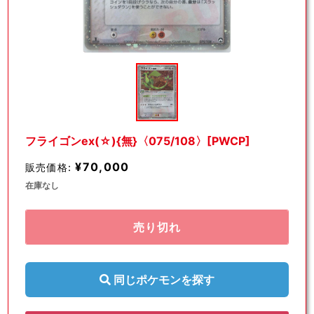
モ
ー
ダ
ル
で
メ
デ
フライゴンex(☆){無}〈075/108〉[PWCP]
ィ
ア
¥70,000
販売価格:
(1)
を
在庫なし
開
く
売り切れ
同じポケモンを探す