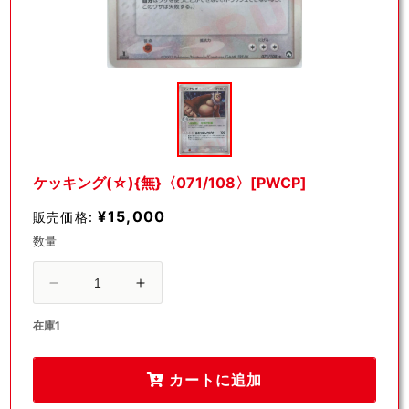
モ
ー
ダ
ル
で
メ
デ
ケッキング(☆){無}〈071/108〉[PWCP]
ィ
ア
¥15,000
販売価格:
(1)
を
数量
開
く
ケ
ケ
ッ
ッ
在庫1
キ
キ
ン
ン
カートに追加
グ
グ
(☆)
(☆)