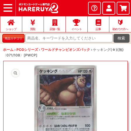
ショップ
店頭買取
ネット買取
店舗一覧
イベント
記事
ヘルプ
お問い合わせ
🔰
ショップ
買取
店舗一覧
イベント
記事
初めての方へ
検索
商品カテゴリ
ホーム
›
PCGシリーズ
›
ワールドチャンピオンズパック
›
ケッキング(☆){無}
〈071/108〉[PWCP]