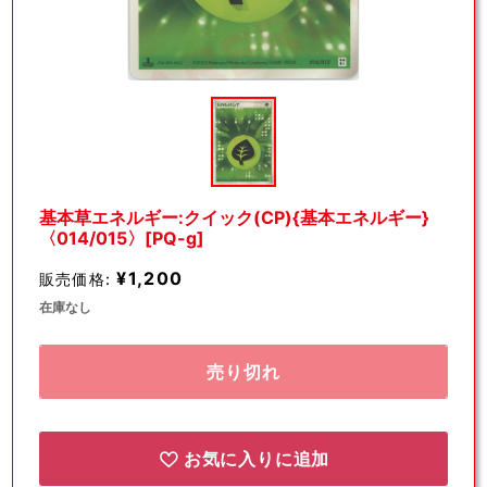
モ
ー
ダ
ル
で
メ
デ
基本草エネルギー:クイック(CP){基本エネルギー}
ィ
〈014/015〉[PQ-g]
ア
(1)
¥1,200
販売価格:
を
開
在庫なし
く
売り切れ
お気に入りに追加