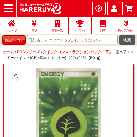
ショップ
店頭買取
ネット買取
店舗一覧
イベント
記事
ヘルプ
お問い合わせ
🔰
ショップ
買取
店舗一覧
イベント
記事
初めての方へ
検索
商品カテゴリ
ホーム
›
PCGシリーズ
›
クイックコンストラクションパック「草」
›
基本草エネ
ルギー:クイック(CP){基本エネルギー}〈014/015〉[PQ-g]