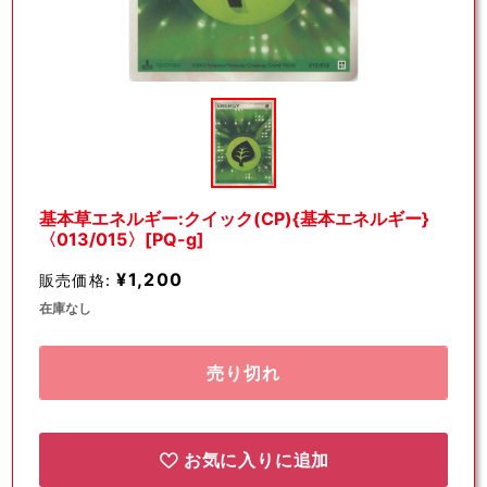
モ
ー
ダ
ル
で
メ
デ
基本草エネルギー:クイック(CP){基本エネルギー}
ィ
〈013/015〉[PQ-g]
ア
(1)
¥1,200
販売価格:
を
開
在庫なし
く
売り切れ
お気に入りに追加