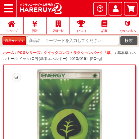
ショップ
店頭買取
ネット買取
店舗一覧
イベント
記事
ヘルプ
お問い合わせ
🔰
ショップ
買取
店舗一覧
イベント
記事
初めての方へ
検索
商品カテゴリ
ホーム
›
PCGシリーズ
›
クイックコンストラクションパック「草」
›
基本草エネ
ルギー:クイック(CP){基本エネルギー}〈013/015〉[PQ-g]