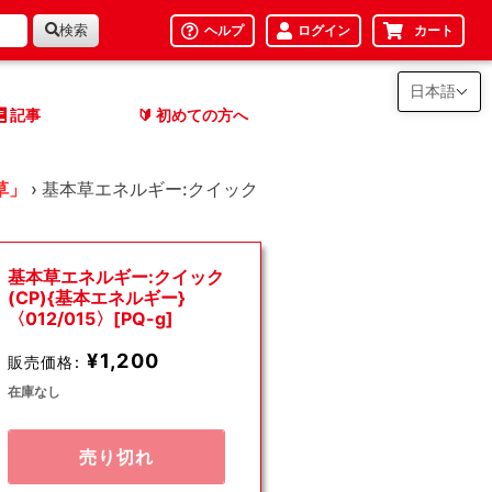
検索
ヘルプ
ログイン
カート
日本語
記事
初めての方へ
🔰
草」
›
基本草エネルギー:クイック
基本草エネルギー:クイック
(CP){基本エネルギー}
〈012/015〉[PQ-g]
¥1,200
販売価格:
在庫なし
売り切れ