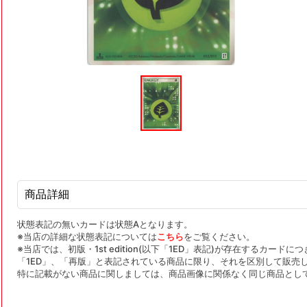
モ
ー
ダ
ル
で
メ
デ
ィ
ア
(1)
を
商品詳細
開
く
状態表記の無いカードは状態Aとなります。
※当店の詳細な状態表記については
こちら
をご覧ください。
※当店では、初版・1st edition(以下「1ED」表記)が存在するカー
「1ED」、「再版」と表記されている商品に限り、それを区別して販売
特に記載がない商品に関しましては、商品画像に関係なく同じ商品とし