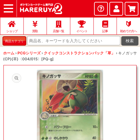
ショップ
店頭買取
ネット買取
店舗一覧
イベント
記事
ヘルプ
お問い合わせ
🔰
ショップ
買取
店舗一覧
イベント
記事
初めての方へ
検索
商品カテゴリ
ホーム
›
PCGシリーズ
›
クイックコンストラクションパック「草」
›
キノガッサ
(CP){草}〈004/015〉[PQ-g]