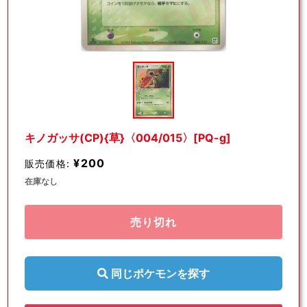
モ
ー
ダ
ル
で
メ
デ
キノガッサ(CP){草}〈004/015〉[PQ-g]
ィ
ア
¥200
販売価格:
(1)
を
在庫なし
開
く
売り切れ
同じポケモンを探す