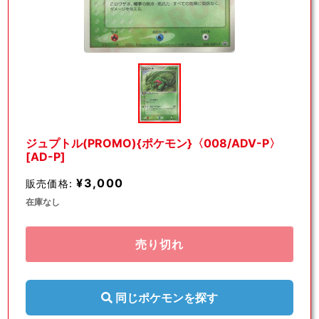
モ
ー
ダ
ル
で
メ
デ
ジュプトル(PROMO){ポケモン}〈008/ADV-P〉
ィ
[AD-P]
ア
(1)
¥3,000
販売価格:
を
開
在庫なし
く
売り切れ
同じポケモンを探す