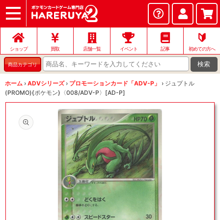
ショップ
店頭買取
ネット買取
店舗一覧
イベント
記事
ヘルプ
お問い合わせ
🔰
ショップ
買取
店舗一覧
イベント
記事
初めての方へ
検索
商品カテゴリ
ホーム
›
ADVシリーズ
›
プロモーションカード「ADV-P」
›
ジュプトル
(PROMO){ポケモン}〈008/ADV-P〉[AD-P]