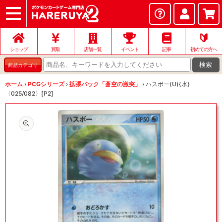
ショップ
店頭買取
ネット買取
店舗一覧
イベント
記事
ヘルプ
お問い合わせ
🔰
ショップ
買取
店舗一覧
イベント
記事
初めての方へ
検索
商品カテゴリ
ホーム
›
PCGシリーズ
›
拡張パック「蒼空の激突」
›
ハスボー(U){水}
〈025/082〉[P2]