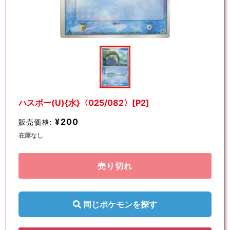
モ
ー
ダ
ル
で
メ
デ
ハスボー(U){水}〈025/082〉[P2]
ィ
ア
¥200
販売価格:
(1)
を
在庫なし
開
く
売り切れ
同じポケモンを探す