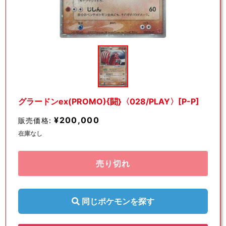
モ
ー
ダ
ル
で
メ
デ
グラードンex(PROMO){闘}〈028/PLAY〉[P-P]
ィ
ア
¥200,000
販売価格:
(1)
を
在庫なし
開
く
売り切れ
同じポケモンを探す