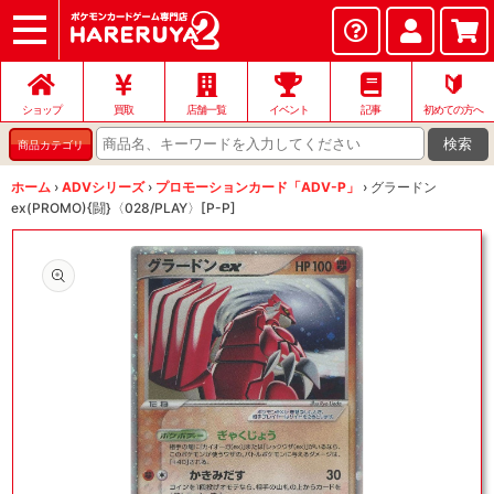
ショップ
店頭買取
ネット買取
店舗一覧
イベント
記事
ヘルプ
お問い合わせ
🔰
ショップ
買取
店舗一覧
イベント
記事
初めての方へ
検索
商品カテゴリ
ホーム
›
ADVシリーズ
›
プロモーションカード「ADV-P」
›
グラードン
ex(PROMO){闘}〈028/PLAY〉[P-P]