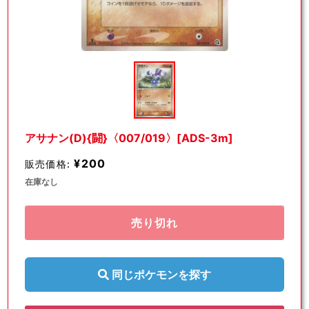
モ
ー
ダ
ル
で
メ
デ
アサナン(D){闘}〈007/019〉[ADS-3m]
ィ
ア
¥200
販売価格:
(1)
を
在庫なし
開
く
売り切れ
同じポケモンを探す