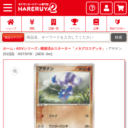
ショップ
店頭買取
ネット買取
店舗一覧
イベント
記事
ヘルプ
お問い合わせ
🔰
ショップ
買取
店舗一覧
イベント
記事
初めての方へ
検索
商品カテゴリ
ホーム
›
ADVシリーズ
›
構築済みスターター「メタグロスデッキ」
›
アサナン
(D){闘}〈007/019〉[ADS-3m]