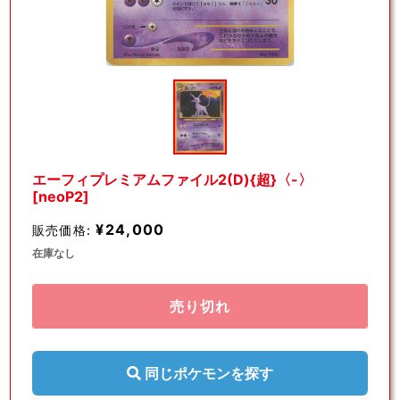
モ
ー
ダ
ル
で
メ
デ
エーフィプレミアムファイル2(D){超}〈-〉
ィ
[neoP2]
ア
(1)
¥24,000
販売価格:
を
開
在庫なし
く
売り切れ
同じポケモンを探す