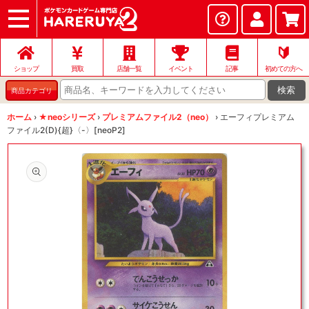
ショップ
店頭買取
ネット買取
店舗一覧
イベント
記事
ヘルプ
お問い合わせ
🔰
ショップ
買取
店舗一覧
イベント
記事
初めての方へ
検索
商品カテゴリ
ホーム
›
★neoシリーズ
›
プレミアムファイル2（neo）
›
エーフィプレミアム
ファイル2(D){超}〈-〉[neoP2]