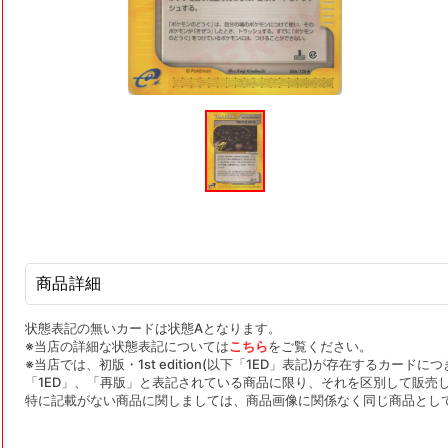
モ
ー
ダ
ル
で
メ
デ
ィ
ア
(1)
を
商品詳細
開
く
状態表記の無いカードは状態Aとなります。
※当店の詳細な状態表記については
こちら
をご覧ください。
※当店では、初版・1st edition(以下「1ED」表記)が存在するカー
「1ED」、「再版」と表記されている商品に限り、それを区別して販売
特に記載がない商品に関しましては、商品画像に関係なく同じ商品とし