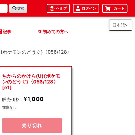
検索
ヘルプ
ログイン
カート
日本語
記事
初めての方へ
🔰
{ポケモンのどうぐ}〈056/128〉
ちからのかけら(U){ポケモ
ンのどうぐ}〈056/128〉
[e1]
¥1,000
販売価格:
在庫なし
売り切れ