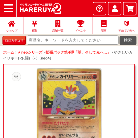
ショップ
店頭買取
ネット買取
店舗一覧
イベント
記事
ヘルプ
お問い合わせ
🔰
ショップ
買取
店舗一覧
イベント
記事
初めての方へ
検索
商品カテゴリ
ホーム
›
★neoシリーズ
›
拡張パック第4弾「闇、そして光へ...」
›
やさしいカ
イリキー(R){闘}〈-〉[neo4]