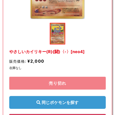
モ
ー
ダ
ル
で
メ
デ
やさしいカイリキー(R){闘}〈-〉[neo4]
ィ
ア
¥2,000
販売価格:
(1)
を
在庫なし
開
く
売り切れ
同じポケモンを探す