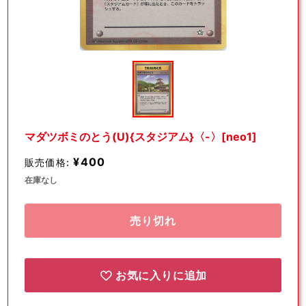
モ
ー
ダ
ル
で
メ
デ
マダツボミのとう(U){スタジアム}〈-〉[neo1]
ィ
ア
¥400
販売価格:
(1)
を
在庫なし
開
く
売り切れ
お気に入りに追加