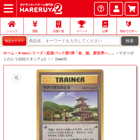
ショップ
店頭買取
ネット買取
店舗一覧
イベント
記事
ヘルプ
お問い合わせ
🔰
ショップ
買取
店舗一覧
イベント
記事
初めての方へ
検索
商品カテゴリ
ホーム
›
★neoシリーズ
›
拡張パック第1弾「金、銀、新世界へ...」
›
マダツボ
ミのとう(U){スタジアム}〈-〉[neo1]