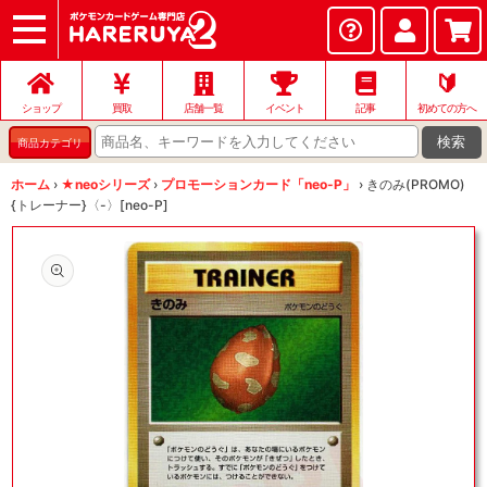
ショップ
店頭買取
ネット買取
店舗一覧
イベント
記事
ヘルプ
お問い合わせ
🔰
ショップ
買取
店舗一覧
イベント
記事
初めての方へ
検索
商品カテゴリ
ホーム
›
★neoシリーズ
›
プロモーションカード「neo-P」
›
きのみ(PROMO)
{トレーナー}〈-〉[neo-P]