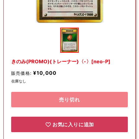
モ
ー
ダ
ル
で
メ
デ
きのみ(PROMO){トレーナー}〈-〉[neo-P]
ィ
ア
¥10,000
販売価格:
(1)
を
在庫なし
開
く
売り切れ
お気に入りに追加