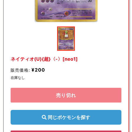
モ
ー
ダ
ル
で
メ
デ
ネイティオ(U){超}〈-〉[neo1]
ィ
ア
¥200
販売価格:
(1)
を
在庫なし
開
く
売り切れ
同じポケモンを探す