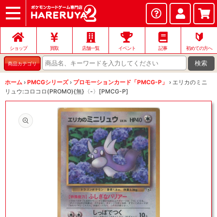
ショップ
店頭買取
ネット買取
店舗一覧
イベント
記事
ヘルプ
お問い合わせ
🔰
ショップ
買取
店舗一覧
イベント
記事
初めての方へ
検索
商品カテゴリ
ホーム
›
PMCGシリーズ
›
プロモーションカード「PMCG-P」
›
エリカのミニ
リュウ:コロコロ(PROMO){無}〈-〉[PMCG-P]