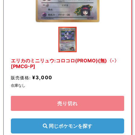
モ
ー
ダ
ル
で
メ
デ
エリカのミニリュウ:コロコロ(PROMO){無}〈-〉
ィ
[PMCG-P]
ア
(1)
¥3,000
販売価格:
を
開
在庫なし
く
売り切れ
同じポケモンを探す