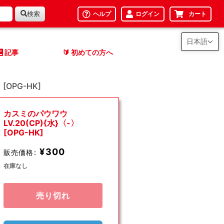
検索
ヘルプ
ログイン
カート
日本語
記事
初めての方へ
🔰
[OPG-HK]
カスミのパウワウ
LV.20(CP){水}〈-〉
[OPG-HK]
¥300
販売価格:
在庫なし
売り切れ