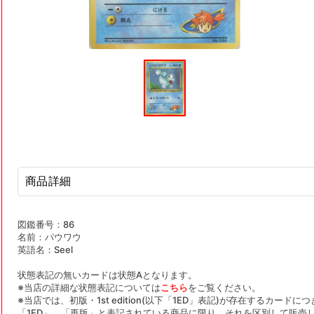
モ
ー
ダ
ル
で
メ
デ
ィ
ア
(1)
を
商品詳細
開
く
図鑑番号：86
名前：パウワウ
英語名：Seel
状態表記の無いカードは状態Aとなります。
※当店の詳細な状態表記については
こちら
をご覧ください。
※当店では、初版・1st edition(以下「1ED」表記)が存在するカー
「1ED」、「再版」と表記されている商品に限り、それを区別して販売