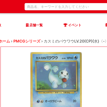
取
店舗一覧
イベント
ホーム
›
PMCGシリーズ
›
カスミのパウワウLV.20(CP){水}〈-〉