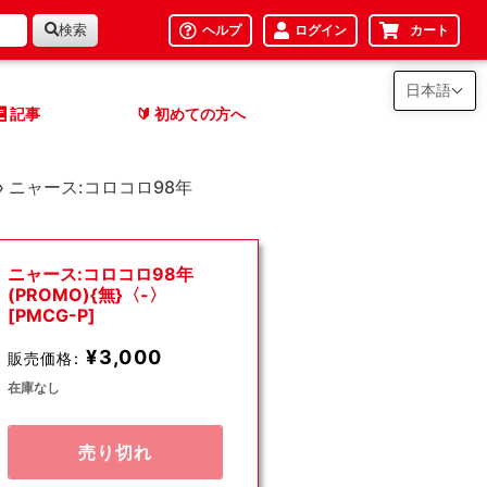
検索
ヘルプ
ログイン
カート
日本語
記事
初めての方へ
🔰
›
ニャース:コロコロ98年
ニャース:コロコロ98年
(PROMO){無}〈-〉
[PMCG-P]
¥3,000
販売価格:
在庫なし
売り切れ