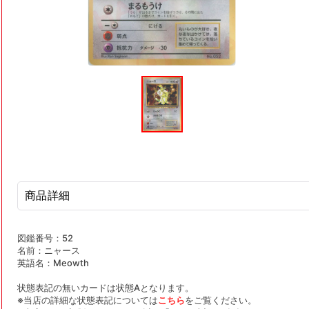
モ
ー
ダ
ル
で
メ
デ
ィ
ア
(1)
を
商品詳細
開
く
図鑑番号：52
名前：ニャース
英語名：Meowth
状態表記の無いカードは状態Aとなります。
※当店の詳細な状態表記については
こちら
をご覧ください。