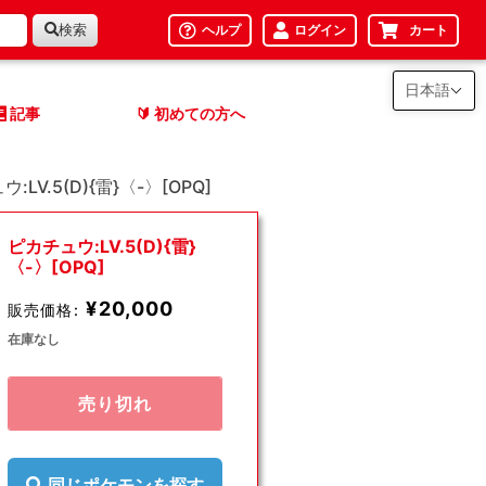
検索
ヘルプ
ログイン
カート
日本語
記事
初めての方へ
🔰
:LV.5(D){雷}〈-〉[OPQ]
ピカチュウ:LV.5(D){雷}
〈-〉[OPQ]
¥20,000
販売価格:
在庫なし
売り切れ
同じポケモンを探す