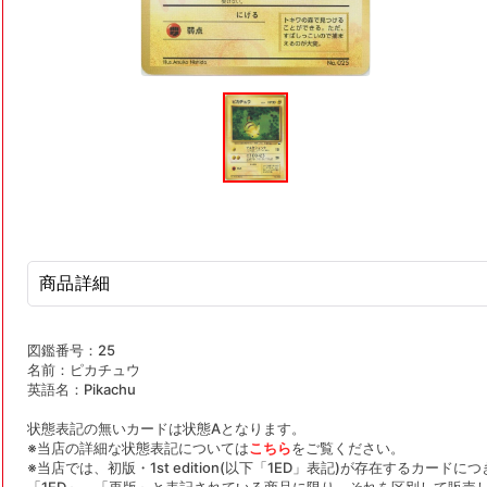
モ
ー
ダ
ル
で
メ
デ
ィ
ア
(1)
を
商品詳細
開
く
図鑑番号：25
名前：ピカチュウ
英語名：Pikachu
状態表記の無いカードは状態Aとなります。
※当店の詳細な状態表記については
こちら
をご覧ください。
※当店では、初版・1st edition(以下「1ED」表記)が存在するカー