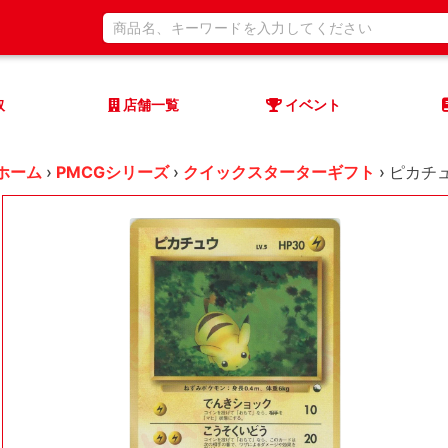
取
店舗一覧
イベント
ホーム
›
PMCGシリーズ
›
クイックスターターギフト
›
ピカチュウ