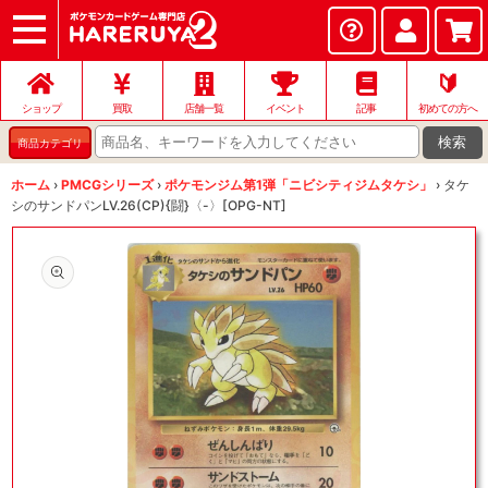
ショップ
店頭買取
ネット買取
店舗一覧
イベント
記事
ヘルプ
お問い合わせ
🔰
ショップ
買取
店舗一覧
イベント
記事
初めての方へ
検索
商品カテゴリ
ホーム
›
PMCGシリーズ
›
ポケモンジム第1弾「ニビシティジムタケシ」
›
タケ
シのサンドパンLV.26(CP){闘}〈-〉[OPG-NT]