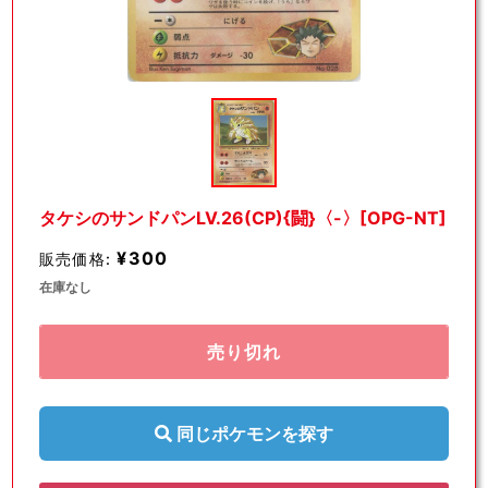
モ
ー
ダ
ル
で
メ
デ
タケシのサンドパンLV.26(CP){闘}〈-〉[OPG-NT]
ィ
ア
¥300
販売価格:
(1)
を
在庫なし
開
く
売り切れ
同じポケモンを探す