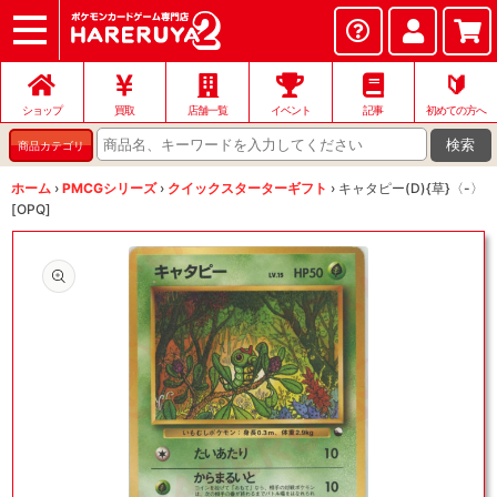
ショップ
店頭買取
ネット買取
店舗一覧
イベント
記事
ヘルプ
お問い合わせ
🔰
ショップ
買取
店舗一覧
イベント
記事
初めての方へ
検索
商品カテゴリ
ホーム
›
PMCGシリーズ
›
クイックスターターギフト
›
キャタピー(D){草}〈-〉
[OPQ]