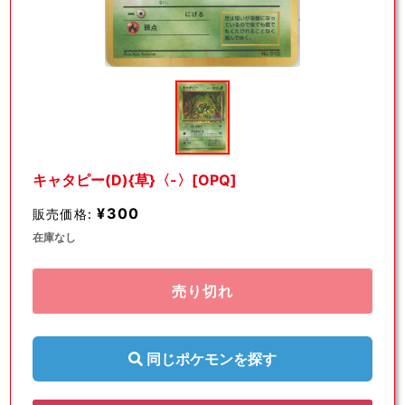
モ
ー
ダ
ル
で
メ
デ
キャタピー(D){草}〈-〉[OPQ]
ィ
ア
¥300
販売価格:
(1)
を
在庫なし
開
く
売り切れ
同じポケモンを探す