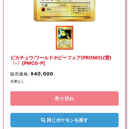
モ
ー
ダ
ル
で
メ
デ
ピカチュウ:ワールドホビーフェア(PROMO){雷}
ィ
〈-〉[PMCG-P]
ア
(1)
¥40,000
販売価格:
を
開
在庫なし
く
売り切れ
同じポケモンを探す