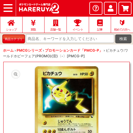
ショップ
店頭買取
ネット買取
店舗一覧
イベント
記事
ヘルプ
お問い合わせ
🔰
ショップ
買取
店舗一覧
イベント
記事
初めての方へ
検索
商品カテゴリ
ホーム
›
PMCGシリーズ
›
プロモーションカード「PMCG-P」
›
ピカチュウ:ワ
ールドホビーフェア(PROMO){雷}〈-〉[PMCG-P]