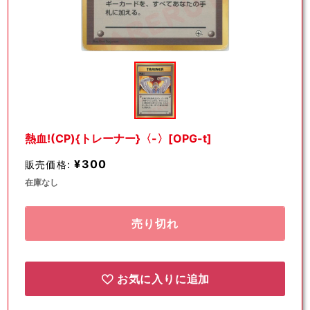
モ
ー
ダ
ル
で
メ
デ
熱血!(CP){トレーナー}〈-〉[OPG-t]
ィ
ア
¥300
販売価格:
(1)
を
在庫なし
開
く
売り切れ
お気に入りに追加