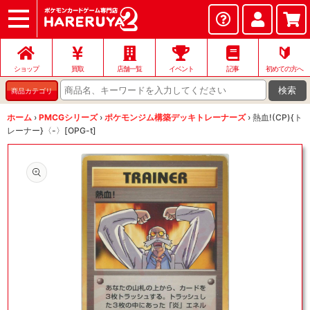
ショップ
店頭買取
ネット買取
店舗一覧
イベント
記事
ヘルプ
お問い合わせ
🔰
ショップ
買取
店舗一覧
イベント
記事
初めての方へ
検索
商品カテゴリ
ホーム
›
PMCGシリーズ
›
ポケモンジム構築デッキトレーナーズ
›
熱血!(CP){ト
レーナー}〈-〉[OPG-t]