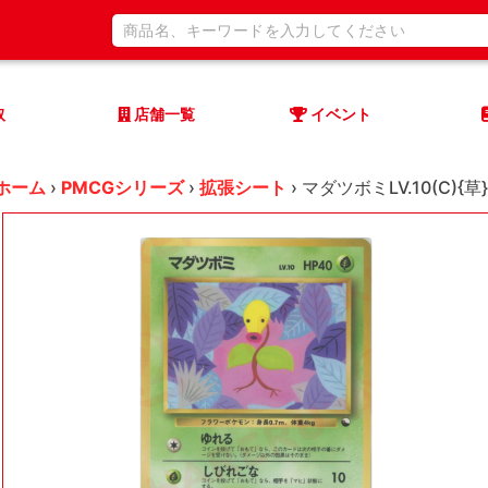
取
店舗一覧
イベント
ホーム
›
PMCGシリーズ
›
拡張シート
›
マダツボミLV.10(C){草}