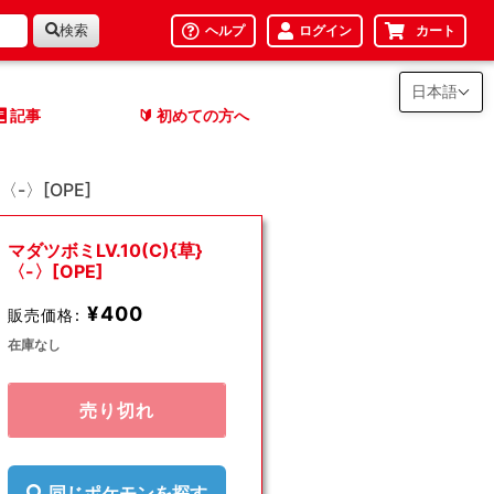
検索
ヘルプ
ログイン
カート
日本語
記事
初めての方へ
🔰
〈-〉[OPE]
マダツボミLV.10(C){草}
〈-〉[OPE]
¥400
販売価格:
在庫なし
売り切れ
同じポケモンを探す