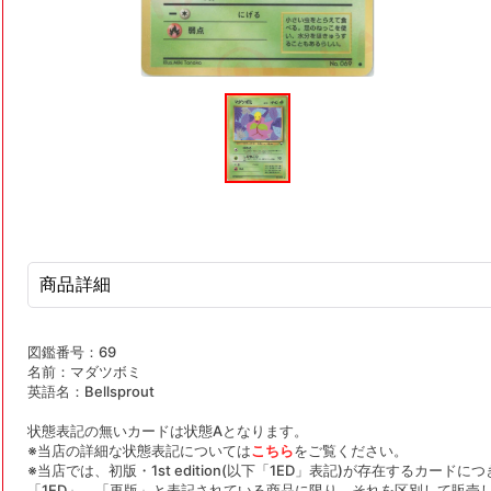
モ
ー
ダ
ル
で
メ
デ
ィ
ア
(1)
を
商品詳細
開
く
図鑑番号：69
名前：マダツボミ
英語名：Bellsprout
状態表記の無いカードは状態Aとなります。
※当店の詳細な状態表記については
こちら
をご覧ください。
※当店では、初版・1st edition(以下「1ED」表記)が存在するカー
「1ED」、「再版」と表記されている商品に限り、それを区別して販売