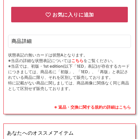
送
送
(CP)
(CP)
お気に入りに追加
{ト
{ト
レ
レ
ー
ー
ナ
ナ
商品詳細
ー}
ー}
状態表記の無いカードは状態Aとなります。
〈-〉
〈-〉
※当店の詳細な状態表記については
こちら
をご覧ください。
[OPG-
[OPG-
※当店では、初版・1st edition(以下「1ED」表記)が存在するカード
t]
t]
につきましては、商品名に「初版」、「1ED」、「再版」と表記さ
の
の
れている商品に限り、それを区別して販売しております。
特に記載がない商品に関しましては、商品画像に関係なく同じ商品
数
数
として区別せず販売しております。
量
量
を
を
減
増
※ 返品・交換に関する規約の詳細はこちら
ら
や
す
す
あなたへのオススメアイテム