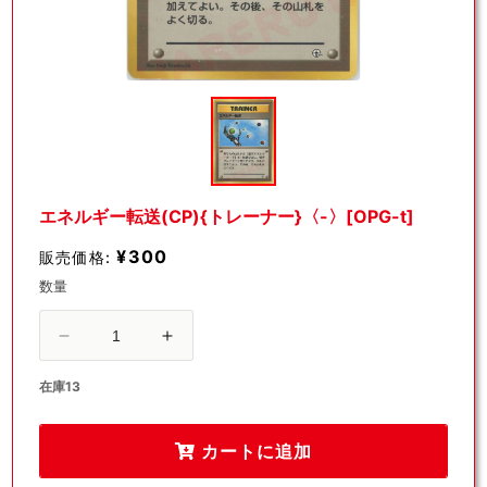
モ
ー
ダ
ル
で
メ
デ
エネルギー転送(CP){トレーナー}〈-〉[OPG-t]
ィ
ア
¥300
販売価格:
(1)
を
数量
開
く
エ
エ
ネ
ネ
在庫13
ル
ル
ギ
ギ
カートに追加
ー
ー
転
転