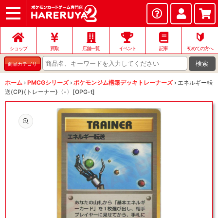
ショップ
店頭買取
ネット買取
店舗一覧
イベント
記事
ヘルプ
お問い合わせ
🔰
ショップ
買取
店舗一覧
イベント
記事
初めての方へ
検索
商品カテゴリ
ホーム
›
PMCGシリーズ
›
ポケモンジム構築デッキトレーナーズ
›
エネルギー転
送(CP){トレーナー}〈-〉[OPG-t]