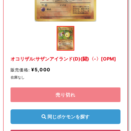
モ
ー
ダ
ル
で
メ
デ
オコリザル:サザンアイランド(D){闘}〈-〉[OPM]
ィ
ア
¥5,000
販売価格:
(1)
を
在庫なし
開
く
売り切れ
同じポケモンを探す