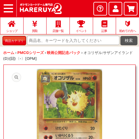
ショップ
店頭買取
ネット買取
店舗一覧
イベント
記事
ヘルプ
お問い合わせ
🔰
ショップ
買取
店舗一覧
イベント
記事
初めての方へ
検索
商品カテゴリ
ホーム
›
PMCGシリーズ
›
映画公開記念パック
›
オコリザル:サザンアイランド
(D){闘}〈-〉[OPM]