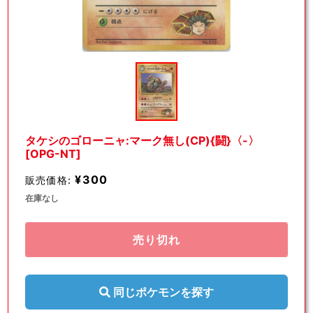
モ
ー
ダ
ル
で
メ
デ
タケシのゴローニャ:マーク無し(CP){闘}〈-〉
ィ
[OPG-NT]
ア
(1)
¥300
販売価格:
を
開
在庫なし
く
売り切れ
同じポケモンを探す