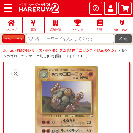
ショップ
店頭買取
ネット買取
店舗一覧
イベント
記事
ヘルプ
お問い合わせ
🔰
ショップ
買取
店舗一覧
イベント
記事
初めての方へ
検索
商品カテゴリ
ホーム
›
PMCGシリーズ
›
ポケモンジム第1弾「ニビシティジムタケシ」
›
タケ
シのゴローニャ:マーク無し(CP){闘}〈-〉[OPG-NT]