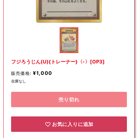
モ
ー
ダ
ル
で
メ
デ
フジろうじん(U){トレーナー}〈-〉[OP3]
ィ
ア
¥1,000
販売価格:
(1)
を
在庫なし
開
く
売り切れ
お気に入りに追加