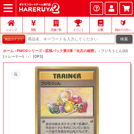
ショップ
店頭買取
ネット買取
店舗一覧
イベント
記事
ヘルプ
お問い合わせ
🔰
ショップ
買取
店舗一覧
イベント
記事
初めての方へ
検索
商品カテゴリ
ホーム
›
PMCGシリーズ
›
拡張パック第3弾「化石の秘密」
›
フジろうじん(U)
{トレーナー}〈-〉[OP3]